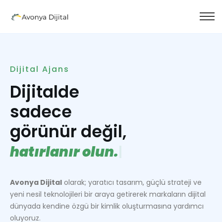
Dijital Ajans
Dijitalde
sadece
görünür değil,
h
a
t
ı
r
l
a
n
ı
r
o
l
u
n
.
|
Avonya Dijital
olarak; yaratıcı tasarım, güçlü strateji ve
yeni nesil teknolojileri bir araya getirerek markaların dijital
dünyada kendine özgü bir kimlik oluşturmasına yardımcı
oluyoruz.